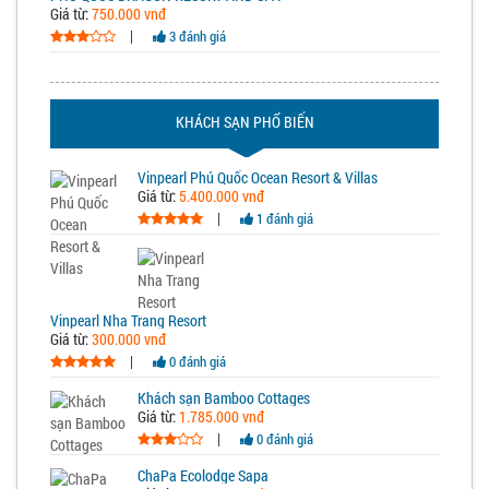
Giá từ:
750.000 vnđ
|
3 đánh giá
KHÁCH SẠN PHỔ BIẾN
Vinpearl Phú Quốc Ocean Resort & Villas
Giá từ:
5.400.000 vnđ
|
1 đánh giá
Vinpearl Nha Trang Resort
Giá từ:
300.000 vnđ
|
0 đánh giá
Khách sạn Bamboo Cottages
Giá từ:
1.785.000 vnđ
|
0 đánh giá
ChaPa Ecolodge Sapa