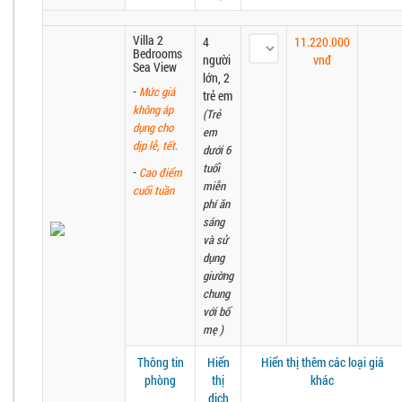
Villa 2
4
11.220.000
Bedrooms
người
vnđ
Sea View
lớn, 2
-
Mức giá
trẻ em
không áp
(Trẻ
dụng cho
em
dịp lễ, tết.
dưới 6
tuổi
-
Cao điểm
miễn
cuối tuần
phí ăn
sáng
và sử
dụng
giường
chung
với bố
mẹ )
Thông tin
Hiển
Hiển thị thêm các loại giá
phòng
thị
khác
dịch