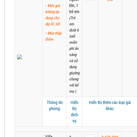
-
lớn, 1
Mức giá
trẻ em
không áp
dụng cho
(Trẻ
dịp lễ, tết.
em
dưới 6
-
Mùa thấp
tuổi
điểm
miễn
phí ăn
sáng
và sử
dụng
giường
chung
với bố
mẹ )
Thông tin
Hiển
Hiển thị thêm các loại giá
phòng
thị
khác
dịch
vụ
Villa