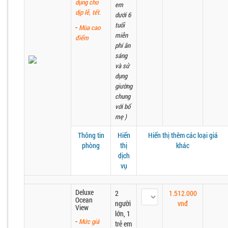
dụng cho
em
dịp lễ, tết.
dưới 6
tuổi
-
Mùa cao
miễn
điểm
phí ăn
sáng
và sử
dụng
giường
chung
với bố
mẹ )
Thông tin
Hiển
Hiển thị thêm các loại giá
phòng
thị
khác
dịch
vụ
Deluxe
2
1.512.000
Ocean
người
vnđ
View
lớn, 1
-
Mức giá
trẻ em