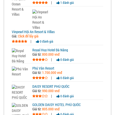
|
1 đánh giá
Vinpearl Hội An Resort & Villas
Giá:
Click để lấy giá
|
0 đánh giá
Royal Huy Hotel Đà Nẵng
Giá từ:
800.000 vnđ
|
0 đánh giá
Phú Vân Resort
Giá từ:
1.700.000 vnđ
|
0 đánh giá
DAISY RESORT PHÚ QUỐC
Giá từ:
990.000 vnđ
|
0 đánh giá
GOLDEN DAISY HOTEL PHÚ QUỐC
Giá từ:
805.000 vnđ
|
0 đánh giá