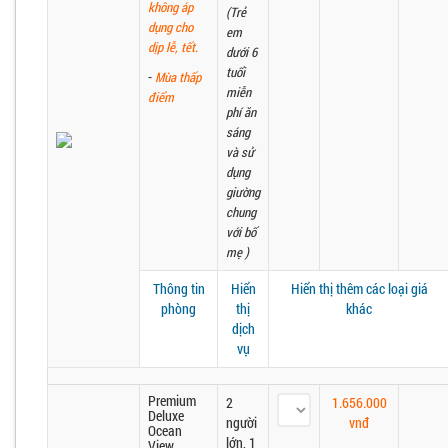
không áp
(Trẻ
dụng cho
em
dịp lễ, tết.
dưới 6
tuổi
-
Mùa thấp
miễn
điểm
phí ăn
sáng
và sử
dụng
giường
chung
với bố
mẹ )
Thông tin
Hiển
Hiển thị thêm các loại giá
phòng
thị
khác
dịch
vụ
Premium
2
1.656.000
Deluxe
người
vnđ
Ocean
lớn, 1
View