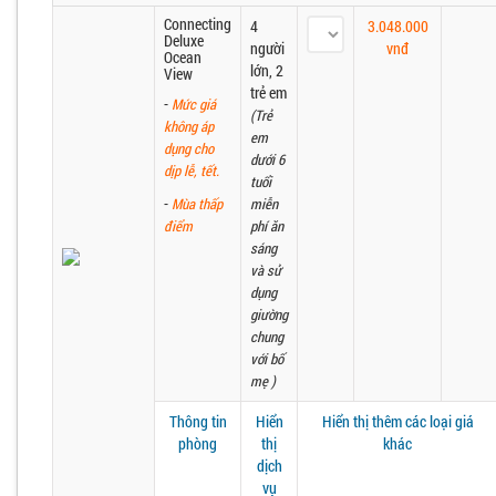
Connecting
4
3.048.000
Deluxe
người
vnđ
Ocean
lớn, 2
View
trẻ em
-
Mức giá
(Trẻ
không áp
em
dụng cho
dưới 6
dịp lễ, tết.
tuổi
-
Mùa thấp
miễn
điểm
phí ăn
sáng
và sử
dụng
giường
chung
với bố
mẹ )
Thông tin
Hiển
Hiển thị thêm các loại giá
phòng
thị
khác
dịch
vụ