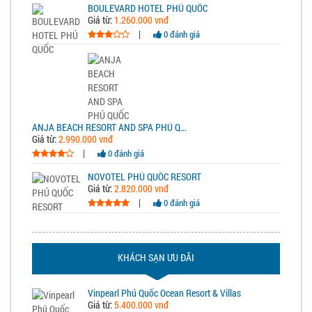
BOULEVARD HOTEL PHÚ QUỐC
Giá từ:
1.260.000 vnđ
|
0 đánh giá
ANJA BEACH RESORT AND SPA PHÚ QUỐC
Giá từ:
2.990.000 vnđ
|
0 đánh giá
NOVOTEL PHÚ QUỐC RESORT
Giá từ:
2.820.000 vnđ
|
0 đánh giá
KHÁCH SẠN ƯU ĐÃI
Vinpearl Phú Quốc Ocean Resort & Villas
Giá từ:
5.400.000 vnđ