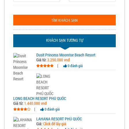
TÌM KHÁCH SẠN
KHÁCH SẠN TƯƠNG TỰ
Dusit Princess Moonrise Beach Resort
Giá từ:
3.250.000 vnđ
|
0 đánh giá
LONG BEACH RESORT PHÚ QUỐC
Giá từ:
1.440.000 vnđ
|
0 đánh giá
LAHANA RESORT PHÚ QUỐC
Giá:
Click để lấy giá