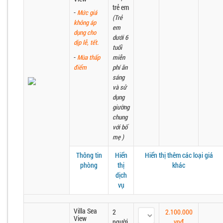
trẻ em
-
Mức giá
(Trẻ
không áp
em
dụng cho
dưới 6
dịp lễ, tết.
tuổi
-
Mùa thấp
miễn
điểm
phí ăn
sáng
và sử
dụng
giường
chung
với bố
mẹ )
Thông tin
Hiển
Hiển thị thêm các loại giá
phòng
thị
khác
dịch
vụ
Villa Sea
2
2.100.000
View
người
vnđ