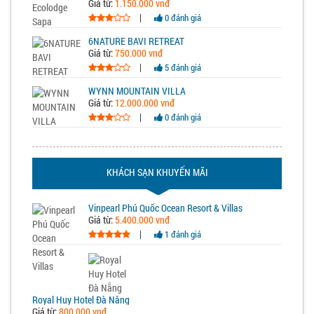
Giá từ:
1.150.000 vnđ
|
0 đánh giá
6NATURE BAVI RETREAT
Giá từ:
750.000 vnđ
|
5 đánh giá
WYNN MOUNTAIN VILLA
Giá từ:
12.000.000 vnđ
|
0 đánh giá
KHÁCH SẠN KHUYẾN MÃI
Vinpearl Phú Quốc Ocean Resort & Villas
Giá từ:
5.400.000 vnđ
|
1 đánh giá
Royal Huy Hotel Đà Nẵng
Giá từ:
800.000 vnđ