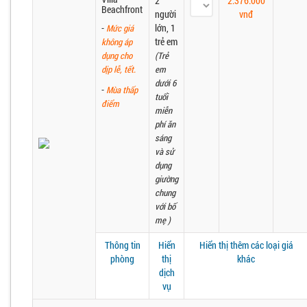
2
2.376.000
Beachfront
người
vnđ
-
lớn, 1
Mức giá
trẻ em
không áp
dụng cho
(Trẻ
dịp lễ, tết.
em
dưới 6
-
Mùa thấp
tuổi
điểm
miễn
phí ăn
sáng
và sử
dụng
giường
chung
với bố
mẹ )
Thông tin
Hiển
Hiển thị thêm các loại giá
phòng
thị
khác
dịch
vụ