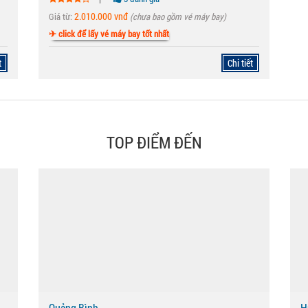
2.010.000 vnđ
Giá từ:
(chưa bao gồm vé máy bay)
✈ click để lấy vé máy bay tốt nhất
t
Chi tiết
TOP ĐIỂM ĐẾN
Quảng Bình
H