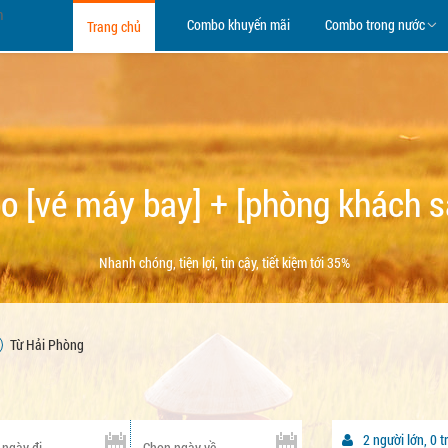
Combo khuyến mãi
Combo trong nước
Trang chủ
 [vé máy bay] + [phòng khách sạ
Nhanh chóng, tiện lợi, tin cậy, tiết kiệm tới 35%
Từ Hải Phòng
2
người lớn, 0 t