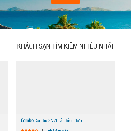
KHÁCH SẠN TÌM KIẾM NHIỀU NHẤT
Combo
Combo 3N2Đ về thiên đường an yên Seashells Phú Quốc 4 Sao
|
3 đánh giá