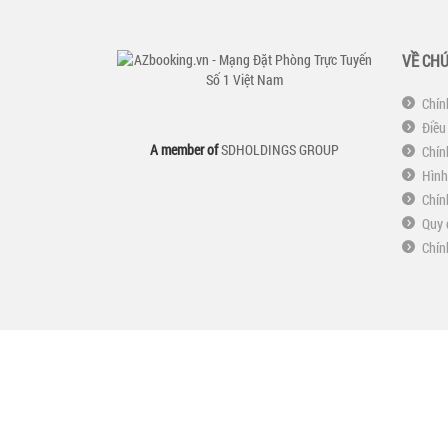
VỀ CHÚ
Chín
Điều
A member of
SDHOLDINGS GROUP
Chín
Hình
Chín
Quy 
Chín