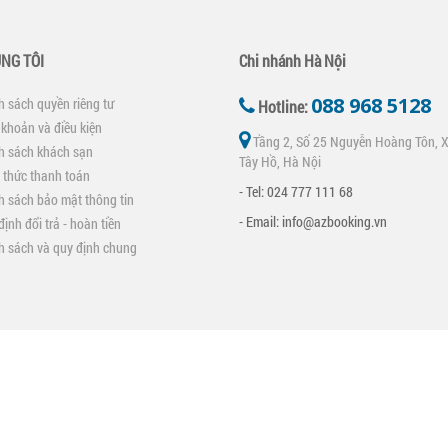
NG TÔI
Chi nhánh Hà Nội
088 968 5128
h sách quyền riêng tư
Hotline:
 khoản và điều kiện
Tầng 2, Số 25 Nguyễn Hoàng Tôn, X
h sách khách sạn
Tây Hồ, Hà Nội
 thức thanh toán
- Tel: 024 777 111 68
h sách bảo mật thông tin
- Email: info@azbooking.vn
định đổi trả - hoàn tiền
h sách và quy định chung