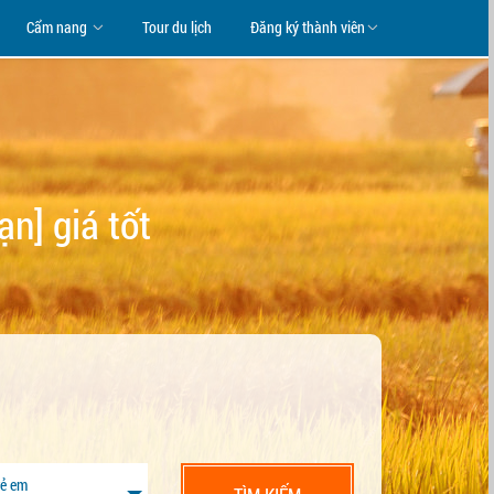
Cẩm nang
Tour du lịch
Đăng ký thành viên
n] giá tốt
rẻ em