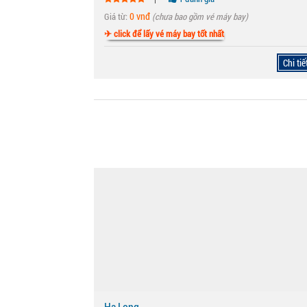
0 vnđ
Giá từ:
(chưa bao gồm vé máy bay)
✈ click để lấy vé máy bay tốt nhất
Chi tiế
Hạ Long