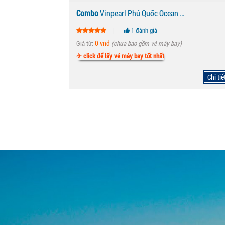
Combo
Vinpearl Phú Quốc Ocean Resort & Villas
|
1 đánh giá
0 vnđ
Giá từ:
(chưa bao gồm vé máy bay)
✈ click để lấy vé máy bay tốt nhất
Chi tiế