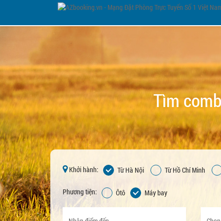
Tìm combo
Khởi hành:
Từ Hà Nội
Từ Hồ Chí Minh
Phương tiện:
Ôtô
Máy bay