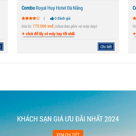
Combo
Royal Huy Hotel Đà Nẵng
C
|
0 đánh giá
775.000 vnđ
Giá từ:
(chưa bao gồm vé máy bay)
Gi
✈ click để lấy vé máy bay tốt nhất
✈ 
t
Chi tiết
KHÁCH SẠN GIÁ ƯU ĐÃI NHẤT 2024
XEM CHI TIẾT