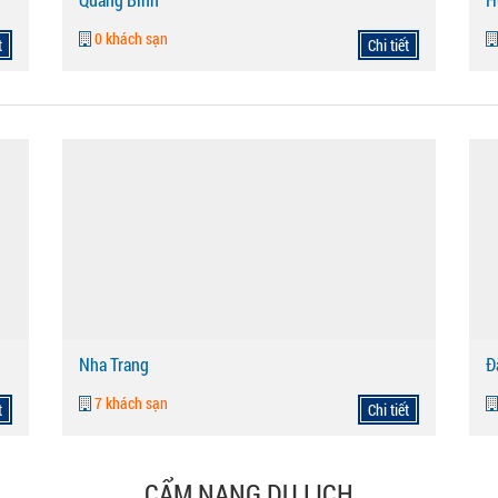
0 khách sạn
t
Chi tiết
Nha Trang
Đ
7 khách sạn
t
Chi tiết
CẨM NANG DU LỊCH