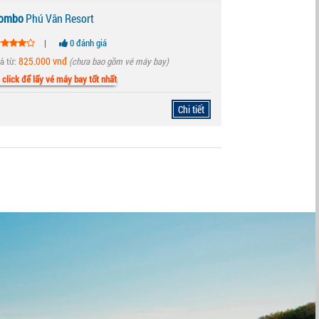
ombo
Phú Vân Resort
|
0 đánh giá
825.000 vnđ
á từ:
(chưa bao gồm vé máy bay)
click để lấy vé máy bay tốt nhất
Chi tiết